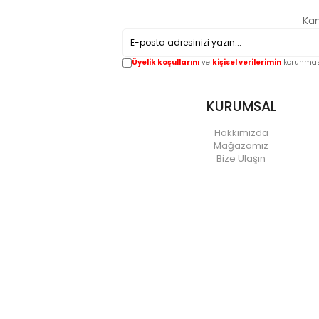
Kam
Üyelik koşullarını
ve
kişisel verilerimin
korunması
KURUMSAL
Hakkımızda
Mağazamız
Bize Ulaşın