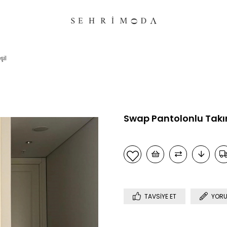
şil
Swap Pantolonlu Takım
TAVSIYE ET
YORU