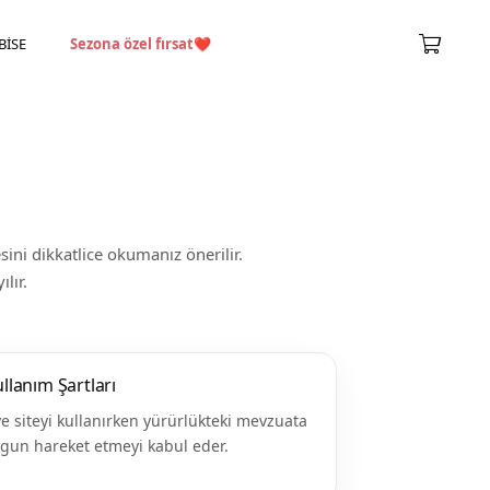
BİSE
Sezona özel fırsat
❤️
ini dikkatlice okumanız önerilir.
lır.
llanım Şartları
e siteyi kullanırken yürürlükteki mevzuata
gun hareket etmeyi kabul eder.