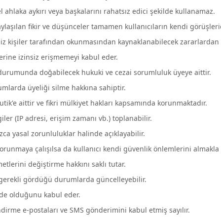
 ahlaka aykırı veya başkalarını rahatsız edici şekilde kullanamaz.
aylaşılan fikir ve düşünceler tamamen kullanıcıların kendi görüşlerid
isiz kişiler tarafından okunmasından kaynaklanabilecek zararlardan
ilerine izinsiz erişmemeyi kabul eder.
 durumunda doğabilecek hukuki ve cezai sorumluluk üyeye aittir.
mlarda üyeliği silme hakkına sahiptir.
utik'e aittir ve fikri mülkiyet hakları kapsamında korunmaktadır.
giler (IP adresi, erişim zamanı vb.) toplanabilir.
ızca yasal zorunluluklar halinde açıklayabilir.
ı korunmaya çalışılsa da kullanıcı kendi güvenlik önlemlerini almakl
etlerini değiştirme hakkını saklı tutar.
 gerekli gördüğü durumlarda güncelleyebilir.
ğinde olduğunu kabul eder.
ndirme e-postaları ve SMS gönderimini kabul etmiş sayılır.