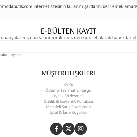
modabutik.com internet sitesinin kullanım şartlarını belirlemek amacıyl
E-BÜLTEN KAYIT
mpanyalarımızdan ve indirimlerimizden güncel olarak haberdar ol
kabul ediyorum.
MÜŞTERİ İLİŞKİLERİ
KVKK
Ödeme, Teslimat & Kargo
Üyelik Sözleşmesi
Gizlilik & Güvenlik Politikası
Mesafeli Satış Sözleşmesi
İptal & İade Koşulları