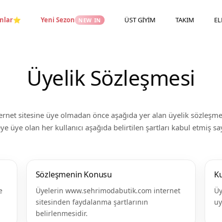
nlar
Yeni Sezon
ÜST GİYİM
TAKIM
EL
⭐
NEW IN
Üyelik Sözleşmesi
ernet sitesine üye olmadan önce aşağıda yer alan üyelik sözleşmes
eye üye olan her kullanıcı aşağıda belirtilen şartları kabul etmiş sayı
Sözleşmenin Konusu
Ku
e
Üyelerin www.sehrimodabutik.com internet
Üy
sitesinden faydalanma şartlarının
uy
belirlenmesidir.