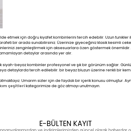
lde etmek için doğru kıyafet kombinlerini tercih edebilir. Uzun tunikler i
rafeti bir arada sunabilirsiniz. Üzerinize giyeceğiniz klasik kesimli ceke
inizi zenginleştirmek için aksesuarlara özen göstermek önemlidir. Ş
zi tamamlayan detaylar arasında yer alır.
lasik siyah-beyaz kombinler profesyonel ve şık bir görünüm sağlar. Günl
eya detaylarda tercih edilebilir. bir beyaz bluzun üzerine renkli bir ke
maktayız. Umarım sizler için de faydalı bir içerik konusu olmuştur. Ayn
kım çeşitleri
kategorimize de göz atmayı unutmayın.
E-BÜLTEN KAYIT
panyalarımızdan ve indirimlerimizden güncel olarak haberdar o