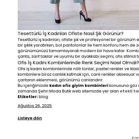
Tesettürlü İş Kadınları Ofiste Nasıl Şık Görünür?
Tesettürlü iş kadınları, ofiste şık ve profesyonel bir görünüm e
bir şıklık yaratırken, bol pantolonlar ile hem konforu hem de za
görünümünüzü tamamlayarak modern bir hava katar. Kombinler
çanta, zarif takılar ve uyumlu bir ayakkabı seçimi, ofis stilini
Ofis İş Kadını Kombinlerinde Renk Seçimi Nasıl Olmalı?
Ofis iş kadını kombinlerinde nötr tonlar, pastel renkler ve k
kombinlere biraz canlılık katmak için, canlı renkler aksesuar v
çantanın eklenmesi, görünümü canlandırır.
Bu içeriğimizde
kadın ofis giyim kombinleri
konusuna göz at
zamanda Şehri Moda Butik web sitemizde yer alan
etekli ta
Etiketler:
blog
Ağustos 26, 2025
Listeye dön
Kam