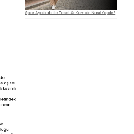
Spor Ayakkabı ile Tesettür Kombin Nasıl Yapılır?
 de
e kişisel
k kesimli
letindeki
ınının
ir
rlüğü