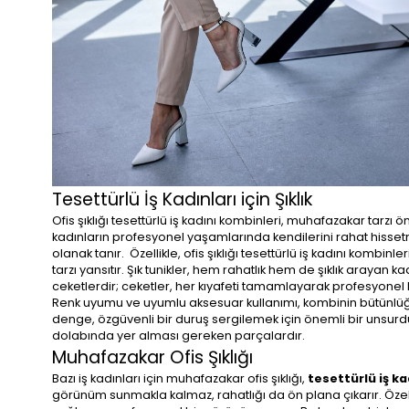
Tesettürlü İş Kadınları için Şıklık
Ofis şıklığı tesettürlü iş kadını kombinleri, muhafazakar tarz
kadınların profesyonel yaşamlarında kendilerini rahat hiss
olanak tanır. Özellikle, ofis şıklığı tesettürlü iş kadını kombin
tarzı yansıtır. Şık tunikler, hem rahatlık hem de şıklık arayan 
ceketlerdir; ceketler, her kıyafeti tamamlayarak profesyonel
Renk uyumu ve uyumlu aksesuar kullanımı, kombinin bütünlüğünü 
denge, özgüvenli bir duruş sergilemek için önemli bir unsurdur.
dolabında yer alması gereken parçalardır.
Muhafazakar Ofis Şıklığı
Bazı iş kadınları için muhafazakar ofis şıklığı,
tesettürlü iş ka
görünüm sunmakla kalmaz, rahatlığı da ön plana çıkarır. Özellik