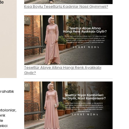
Kısa Boylu Tesettürlü Kadınlar Nasıl Giyinmeli?
Tesettür Abiye Altına Hangi Renk Ayakkabı
Giyilir?
rahatlık
ntolonlar,
enk
de
ekici