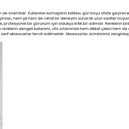
de önemlidir. Kullanılan kumaşların kalitesi, gün boyu ofiste geçirece
şımları, hem şık hem de rahat bir deneyim sunarak uzun saatler boyun
 profesyonel bir görünüm için oldukça kritik bir adımdır. Renklerin birb
lı renklerin dengeli kullanımı, ofis ortamında hem dikkat çekici hem de c
arif aksesuarlar tercih edilmelidir. Aksesuarlar, kombininizi zenginleşt