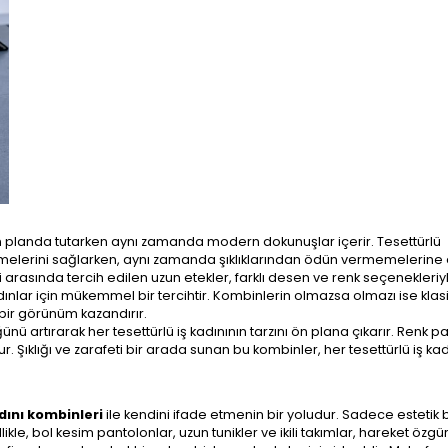
ı ön planda tutarken aynı zamanda modern dokunuşlar içerir. Tesettürlü
etmelerini sağlarken, aynı zamanda şıklıklarından ödün vermemelerine
leri arasında tercih edilen uzun etekler, farklı desen ve renk seçenekleriyl
kadınlar için mükemmel bir tercihtir. Kombinlerin olmazsa olmazı ise klasi
 bir görünüm kazandırır.
artırarak her tesettürlü iş kadınının tarzını ön plana çıkarır. Renk pa
 Şıklığı ve zarafeti bir arada sunan bu kombinler, her tesettürlü iş kad
dını kombinleri
ile kendini ifade etmenin bir yoludur. Sadece estetik b
le, bol kesim pantolonlar, uzun tunikler ve ikili takımlar, hareket özgü