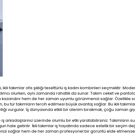
kili takımlar ofis şıklığı tesettürlü iş kadını kombinleri seçmektir. Moder
dımcı olurken, aynı zamanda rahatlık da sunar. Takım ceket ve pantol
man kazandırır hem de her zaman uyumlu görünmenizi sağlar. Özellikle 
 bu tür takımların tercih edilmesi büyük avantaj sağlar. Bu ikili takımlar
iği vurgular. İş dünyasında etkili bir izlenim bırakmak, çoğu zaman giy
ş arkadaşlarınız üzerinde olumlu bir etki yaratabilirsiniz. Takımların 
gun hale getirilir. İkili takımlar iş hayatında sadece estetik bir seçim değ
izi sağlar hem de her zaman profesyonel bir görüntü elde etmenize