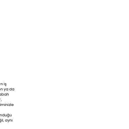
n iş
on ya da
sabah
,
iminizle
sunduğu
il, aynı