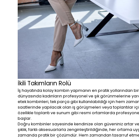
İkili Takımların Rolü
İş hayatında kolay kombin yapmanın en pratik yollarından biri, i
dünyasında kadınların profesyonel ve şık görünmelerine yar
etek kombinleri, tek parça gibi kullanılabildiği için hem za
saatlerinde yapılacak olan iş görüşmeleri veya toplantılar için,
özellikle toplantı ve sunum gibi resmi ortamlarda profesyonell
başlar.
Doğru kombinler sayesinde kendinize olan güveniniz artar ve i
şıklık, farklı aksesuarlarla zenginleştirildiğinde, her ortama uy
zamanda pratik bir çözümdür. Hem zamandan tasarruf etmen