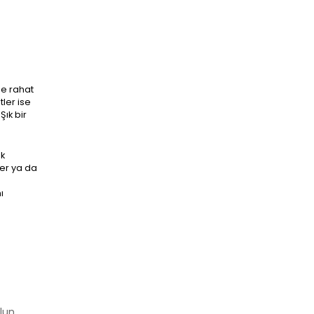
le rahat
tler ise
ık bir
ük
mer ya da
ı
lun.