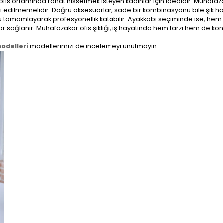
fis ortamında rahat hissetmek isteyen kadınlar için idealdir. Muhafaza
dı edilmemelidir. Doğru aksesuarlar, sade bir kombinasyonu bile şık h
nümü tamamlayarak profesyonellik katabilir. Ayakkabı seçiminde ise, hem
r sağlanır. Muhafazakar ofis şıklığı, iş hayatında hem tarzı hem de kon
modelleri
modellerimizi de incelemeyi unutmayın.