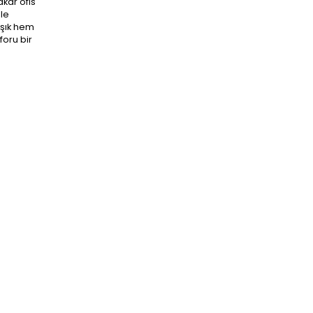
kar ofis
ale
 şık hem
foru bir