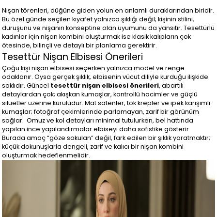
Nişan törenleri, düğüne giden yolun en anlamlı duraklarından biridir.
Bu özel günde seçilen kıyafet yalnızca şıklığı değil; kişinin stilini,
duruşunu ve nişanın konseptine olan uyumunu da yansıtır. Tesettürlü
kadınlar için nişan kombini oluşturmak ise klasik kalıpların çok
ötesinde, bilinçli ve detaylı bir planlama gerektirir.
Tesettür Nişan Elbisesi Önerileri
Çoğu kişi nişan elbisesi seçerken yalnızca model ve renge
odaklanır. Oysa gerçek şıklık, elbisenin vücut diliyle kurduğu ilişkide
saklıdır. Güncel
tesettür nişan elbisesi önerileri
, abartılı
detaylardan çok; akışkan kumaşlar, kontrollü hacimler ve güçlü
siluetler üzerine kuruludur. Mat satenler, tok krepler ve ipek karışımlı
kumaşlar; fotoğraf çekimlerinde parlamayan, zarif bir görünüm
sağlar. Omuz ve kol detayları minimal tutulurken, bel hattında
yapılan ince yapılandırmalar elbiseyi daha sofistike gösterir.
Burada amaç “göze sokulan” değil, fark edilen bir şıklık yaratmaktır;
küçük dokunuşlarla dengeli, zarif ve kalıcı bir nişan kombini
oluşturmak hedeflenmelidir.