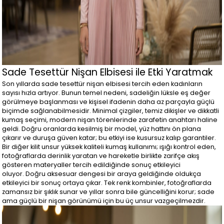
Sade Tesettür Nişan Elbisesi ile Etki Yaratmak
Son yıllarda sade tesettür nişan elbisesi tercih eden kadınların
sayısı hızla artıyor. Bunun temel nedeni, sadeliğin lüksle eş değer
görülmeye başlanması ve kişisel ifadenin daha az parçayla güçlü
biçimde sağlanabilmesidir. Minimal çizgiler, temiz dikişler ve dikkatli
kumaş seçimi, modern nişan törenlerinde zarafetin anahtarı haline
geldi. Doğru oranlarda kesilmiş bir model, yüz hattını ön plana
çıkarır ve duruşa güven katar; bu etkiyi ise kusursuz kalıp garantiler.
Bir diğer kilit unsur yüksek kaliteli kumaş kullanımı; ışığı kontrol eden,
fotoğraflarda derinlik yaratan ve hareketle birlikte zarifçe akış
gösteren materyaller tercih edildiğinde sonuç etkileyici
oluyor. Doğru aksesuar dengesi bir araya geldiğinde oldukça
etkileyici bir sonuç ortaya çıkar. Tek renk kombinler, fotoğraflarda
zamansız bir şıklık sunar ve yıllar sonra bile güncelliğini korur; sade
ama güçlü bir nişan görünümü için bu üç unsur vazgeçilmezdir.