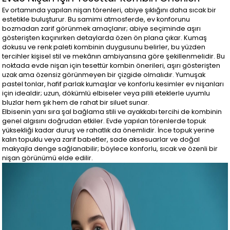
Ev ortamında yapılan nişan törenleri, abiye şıklığını daha sıcak bir
estetikle buluşturur. Bu samimi atmosferde, ev konforunu
bozmadan zarif görünmek amaçlanır; abiye seçiminde aşırı
gösterişten kaçınırken detaylarda özen ön plana çıkar. Kumaş
dokusu ve renk paleti kombinin duygusunu belirler, bu yüzden
tercihler kişisel stil ve mekânın ambiyansına göre şekillenmelidir. Bu
noktada evde nişan için tesettür kombin önerileri, aşırı gösterişten
uzak ama özensiz görünmeyen bir çizgide olmalıdır. Yumuşak
pastel tonlar, hafif parlak kumaşlar ve konforlu kesimler ev nişanları
için idealdir; uzun, dökümlü elbiseler veya pilili eteklerle uyumlu
bluzlar hem şık hem de rahat bir siluet sunar.
Elbisenin yanı sıra şal bağlama stili ve ayakkabı tercihi de kombinin
genel algısını doğrudan etkiler. Evde yapılan törenlerde topuk
yüksekliği kadar duruş ve rahatlık da önemlidir. İnce topuk yerine
kalın topuklu veya zarif babetler, sade aksesuarlar ve doğal
makyajla denge sağlanabilir; böylece konforlu, sıcak ve özenli bir
nişan görünümü elde edilir.