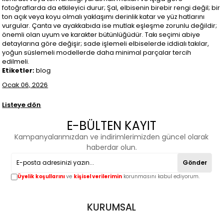
fotoğraflarda da etkileyici durur; Şal, elbisenin birebir rengi değil; bir
ton açık veya koyu olmalı yaklaşımı derinlik katar ve yüz hatlarını
vurgular. Çanta ve ayakkabıda ise mutlak eşleşme zorunlu değildir;
önemli olan uyum ve karakter bütünlüğüdür. Takı seçimi abiye
detaylarına göre değişir; sade işlemeli elbiselerde iddialı takılar,
yoğun süslemeli modellerde daha minimal parçalar tercih
edilmeli.
Etiketler:
blog
Ocak 06, 2026
Listeye dön
E-BÜLTEN KAYIT
Kampanyalarımızdan ve indirimlerimizden güncel olarak
haberdar olun.
Gönder
Üyelik koşullarını
ve
kişisel verilerimin
korunmasını kabul ediyorum.
KURUMSAL