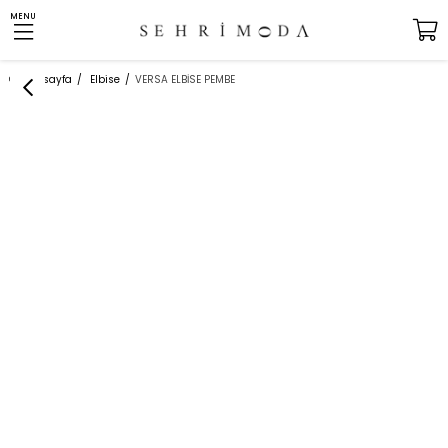
MENU
Anasayfa
Elbise
VERSA ELBİSE PEMBE