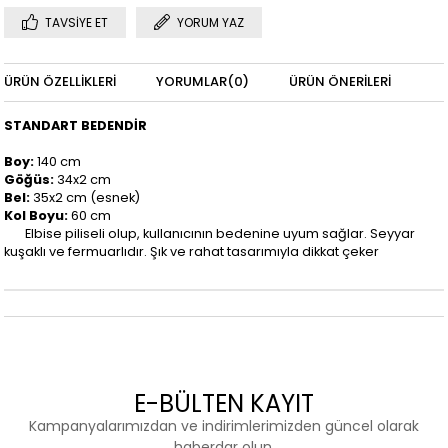
TAVSIYE ET
YORUM YAZ
ÜRÜN ÖZELLIKLERI
YORUMLAR
(0)
ÜRÜN ÖNERILERI
STANDART BEDENDİR
Boy:
140 cm
Göğüs:
34x2 cm
Bel:
35x2 cm (esnek)
Kol Boyu:
60 cm
Elbise piliseli olup, kullanıcının bedenine uyum sağlar. Seyyar
kuşaklı ve fermuarlıdır. Şık ve rahat tasarımıyla dikkat çeker
E-BÜLTEN KAYIT
Kampanyalarımızdan ve indirimlerimizden güncel olarak
haberdar olun.