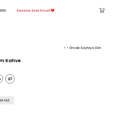
BİSE
Sezona özel fırsat
❤️
< < Önceki Sayfaya Dön
kım Kahve
M YAZ