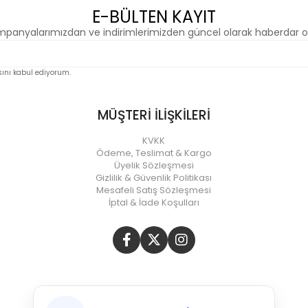
E-BÜLTEN KAYIT
panyalarımızdan ve indirimlerimizden güncel olarak haberdar o
nı kabul ediyorum.
MÜŞTERİ İLİŞKİLERİ
KVKK
Ödeme, Teslimat & Kargo
Üyelik Sözleşmesi
Gizlilik & Güvenlik Politikası
Mesafeli Satış Sözleşmesi
İptal & İade Koşulları