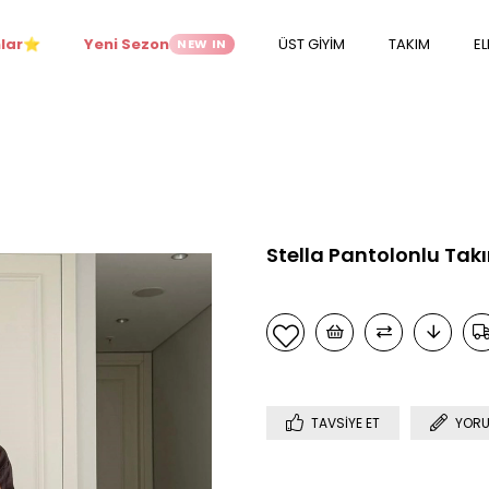
lar
Yeni Sezon
ÜST GİYİM
TAKIM
EL
NEW IN
⭐
Stella Pantolonlu Ta
TAVSIYE ET
YORU