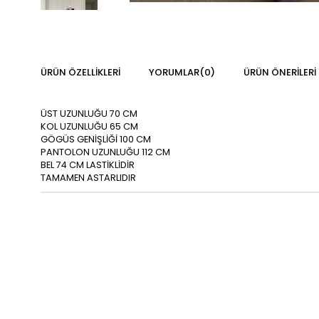
ÜRÜN ÖZELLIKLERI
YORUMLAR
(0)
ÜRÜN ÖNERILERI
ÜST UZUNLUĞU 70 CM
KOL UZUNLUĞU 65 CM
GÖGÜS GENİŞLİĞİ 100 CM
PANTOLON UZUNLUĞU 112 CM
BEL 74 CM LASTİKLİDİR
TAMAMEN ASTARLIDIR