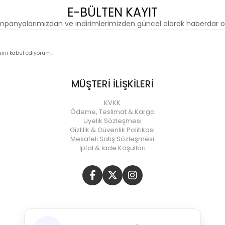
E-BÜLTEN KAYIT
panyalarımızdan ve indirimlerimizden güncel olarak haberdar o
nı kabul ediyorum.
MÜŞTERİ İLİŞKİLERİ
KVKK
Ödeme, Teslimat & Kargo
Üyelik Sözleşmesi
Gizlilik & Güvenlik Politikası
Mesafeli Satış Sözleşmesi
İptal & İade Koşulları