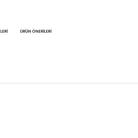
LERI
ÜRÜN ÖNERILERI