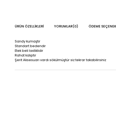
ÜRÜN ÖZELLIKLERI
YORUMLAR
(0)
ÖDEME SEÇENEK
Sandy kumaştır
Standart bedendir
Etek beli lastiklidir
Rahat kalıptır
Şerit Aksesuarı vardı sökülmüştür siz tekrar takabilirsiniz