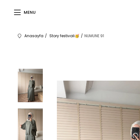
MENU
Anasayfa
Story festivali
NUMUNE 91
🥳