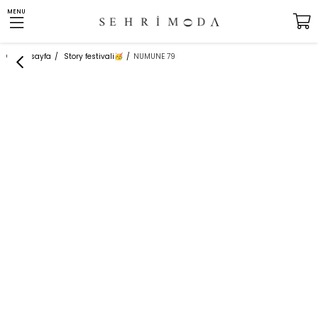
MENU
Anasayfa
Story festivali
NUMUNE 79
🥳