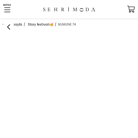
MENU
Anasayfa
Story festivali
NUMUNE 74
🥳