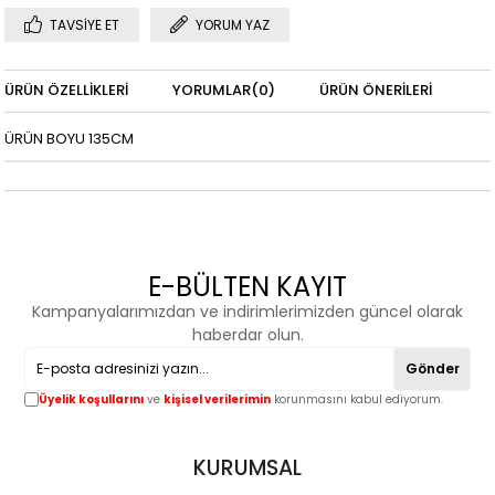
TAVSIYE ET
YORUM YAZ
ÜRÜN ÖZELLIKLERI
YORUMLAR
(0)
ÜRÜN ÖNERILERI
ÜRÜN BOYU 135CM
E-BÜLTEN KAYIT
Kampanyalarımızdan ve indirimlerimizden güncel olarak
haberdar olun.
Gönder
Üyelik koşullarını
ve
kişisel verilerimin
korunmasını kabul ediyorum.
KURUMSAL