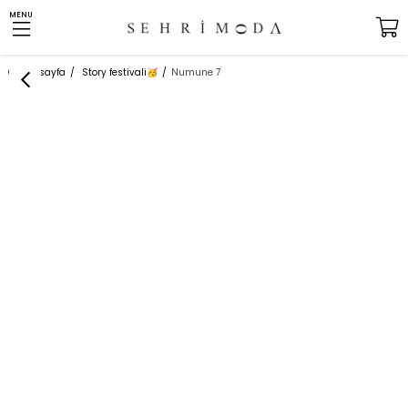
MENU
Anasayfa
Story festivali
Numune 7
🥳