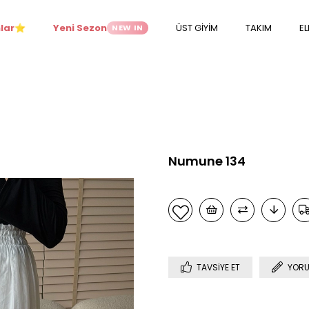
lar
Yeni Sezon
ÜST GİYİM
TAKIM
EL
NEW IN
⭐
Numune 134
TAVSIYE ET
YORU