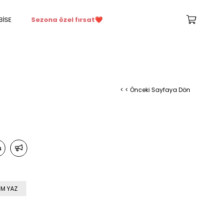
BİSE
Sezona özel fırsat
❤️
< < Önceki Sayfaya Dön
M YAZ