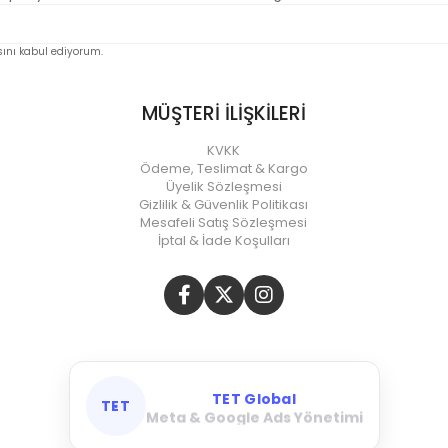
nı kabul ediyorum.
MÜŞTERİ İLİŞKİLERİ
KVKK
Ödeme, Teslimat & Kargo
Üyelik Sözleşmesi
Gizlilik & Güvenlik Politikası
Mesafeli Satış Sözleşmesi
İptal & İade Koşulları
TET Global
TET
Meta & Google Ads Yönetimi