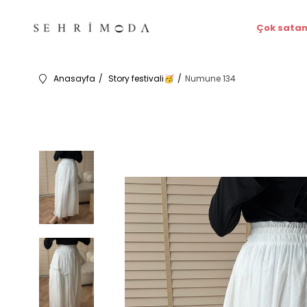
Çok satan
Anasayfa
Story festivali
Numune 134
🥳