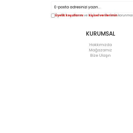
Üyelik koşullarını
ve
kişisel verilerimin
korunması
KURUMSAL
Hakkımızda
Mağazamız
Bize Ulaşın