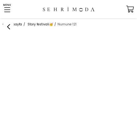
MENU
Anasayfa
Story festivali
Numune 121
🥳