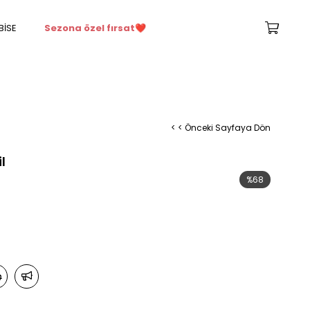
BİSE
Sezona özel fırsat
❤️
< < Önceki Sayfaya Dön
l
%
68
İndirim