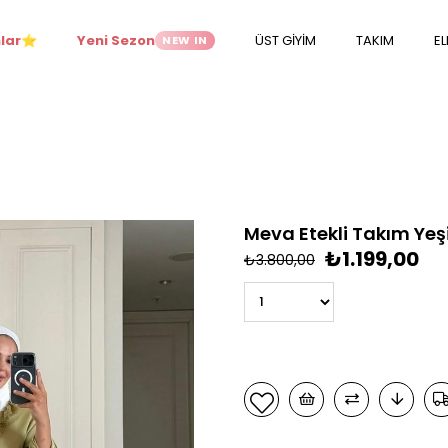
lar
Yeni Sezon
ÜST GİYİM
TAKIM
EL
NEW IN
⭐
Meva Etekli Takım Yeşi
₺1.199,00
₺3.800,00