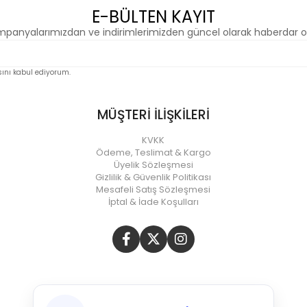
E-BÜLTEN KAYIT
panyalarımızdan ve indirimlerimizden güncel olarak haberdar o
nı kabul ediyorum.
MÜŞTERİ İLİŞKİLERİ
KVKK
Ödeme, Teslimat & Kargo
Üyelik Sözleşmesi
Gizlilik & Güvenlik Politikası
Mesafeli Satış Sözleşmesi
İptal & İade Koşulları