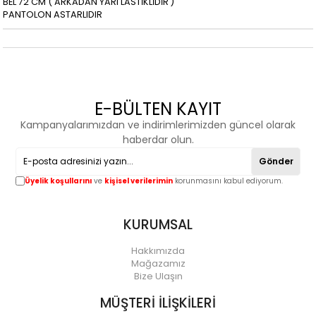
BEL 72 CM ( ARKADAN YARI LASTİKLİDİR )
PANTOLON ASTARLIDIR
E-BÜLTEN KAYIT
Kampanyalarımızdan ve indirimlerimizden güncel olarak
haberdar olun.
Gönder
Üyelik koşullarını
ve
kişisel verilerimin
korunmasını kabul ediyorum.
KURUMSAL
Hakkımızda
Mağazamız
Bize Ulaşın
MÜŞTERİ İLİŞKİLERİ