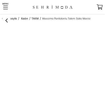
MENU
Anasayfa
Kadın
TAKIM
Massimo Pantolonlu Takım Saks Mavisi