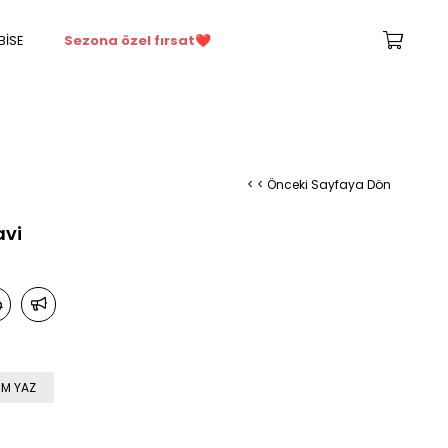
BİSE
Sezona özel fırsat
❤️
< < Önceki Sayfaya Dön
avi
M YAZ