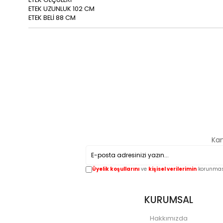
ETEK UZUNLUK 102 CM
ETEK BELİ 88 CM
Kam
Üyelik koşullarını
ve
kişisel verilerimin
korunması
KURUMSAL
Hakkımızda