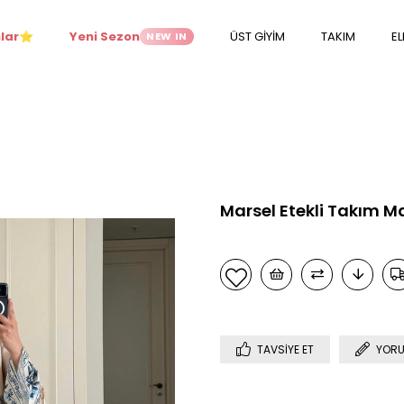
lar
Yeni Sezon
ÜST GİYİM
TAKIM
EL
NEW IN
⭐
Marsel Etekli Takım M
TAVSIYE ET
YORU