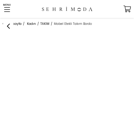
MENU
Anasayfa
Kadın
TAKIM
Mabel Etekli Takım Bordo