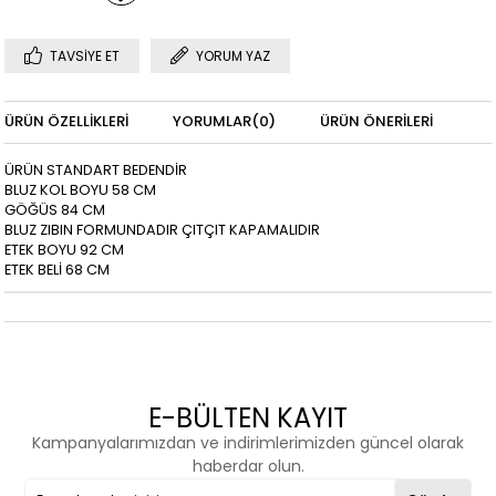
TAVSIYE ET
YORUM YAZ
ÜRÜN ÖZELLIKLERI
YORUMLAR
(0)
ÜRÜN ÖNERILERI
ÜRÜN STANDART BEDENDİR
BLUZ KOL BOYU 58 CM
GÖĞÜS 84 CM
BLUZ ZIBIN FORMUNDADIR ÇITÇIT KAPAMALIDIR
ETEK BOYU 92 CM
ETEK BELİ 68 CM
E-BÜLTEN KAYIT
Kampanyalarımızdan ve indirimlerimizden güncel olarak
haberdar olun.