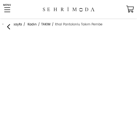
MENU
Anasayfa
Kadın
TAKIM
İthal Pantolonlu Takım Pembe