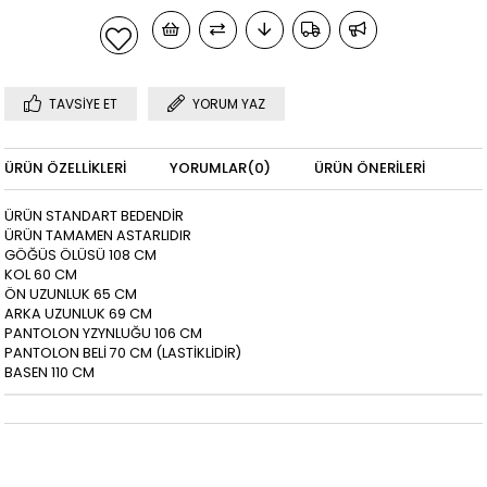
TAVSIYE ET
YORUM YAZ
ÜRÜN ÖZELLIKLERI
YORUMLAR
(0)
ÜRÜN ÖNERILERI
ÜRÜN STANDART BEDENDİR
ÜRÜN TAMAMEN ASTARLIDIR
GÖĞÜS ÖLÜSÜ 108 CM
KOL 60 CM
ÖN UZUNLUK 65 CM
ARKA UZUNLUK 69 CM
PANTOLON YZYNLUĞU 106 CM
PANTOLON BELİ 70 CM (LASTİKLİDİR)
BASEN 110 CM