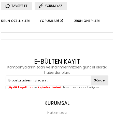
TAVSIYE ET
YORUM YAZ
ÜRÜN ÖZELLIKLERI
YORUMLAR
(0)
ÜRÜN ÖNERILERI
E-BÜLTEN KAYIT
Kampanyalarımızdan ve indirimlerimizden güncel olarak
haberdar olun.
Gönder
Üyelik koşullarını
ve
kişisel verilerimin
korunmasını kabul ediyorum.
KURUMSAL
Hakkımızda