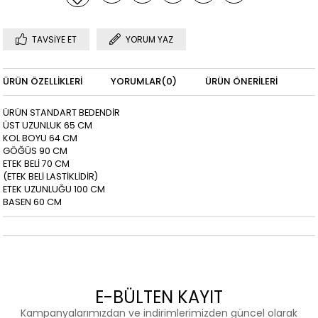
TAVSIYE ET
YORUM YAZ
ÜRÜN ÖZELLIKLERI
YORUMLAR
(0)
ÜRÜN ÖNERILERI
ÜRÜN STANDART BEDENDİR
ÜST UZUNLUK 65 CM
KOL BOYU 64 CM
GÖĞÜS 90 CM
ETEK BELİ 70 CM
(ETEK BELİ LASTİKLİDİR)
ETEK UZUNLUĞU 100 CM
BASEN 60 CM
E-BÜLTEN KAYIT
Kampanyalarımızdan ve indirimlerimizden güncel olarak