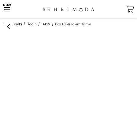
MENU
Anasayfa
Kadın
TAKIM
Doa Etekli Takım Kahve