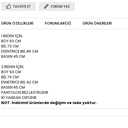
TAVSIYE ET
YORUM YAZ
ÜRÜN ÖZELLIKLERI
YORUMLAR
(0)
ÜRÜN ÖNERILERI
1 BEDEN İÇİN;
BOY 93 CM
BEL 70 CM
ESENTİNCE BEL 86 CM
BASEN 45 CM
2 BEDEN İÇİN;
BOY 93 CM
BEL 74 CM
ESNETİNCE BEL 92 CM
BASEN 45 CM
PANTOLON BELİ LASTİKLİDİR
İKİ YANDAN CEPLİDİR
NOT: İndirimli ürünlerde değişim ve iade yoktur.