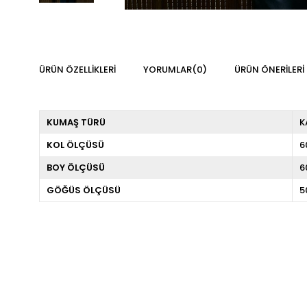
ÜRÜN ÖZELLIKLERI
YORUMLAR
(0)
ÜRÜN ÖNERILERI
KUMAŞ TÜRÜ
K
KOL ÖLÇÜSÜ
6
BOY ÖLÇÜSÜ
6
GÖĞÜS ÖLÇÜSÜ
5