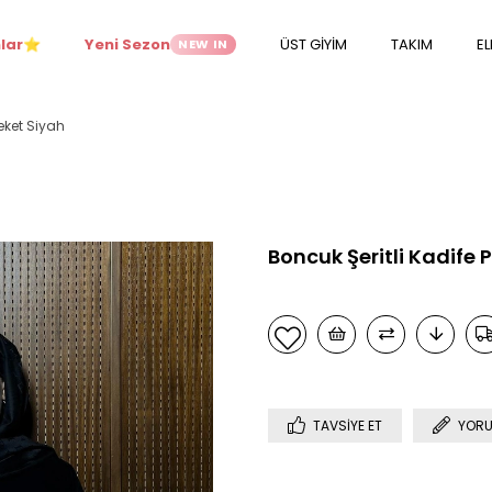
lar
Yeni Sezon
ÜST GİYİM
TAKIM
EL
NEW IN
⭐
Ceket Siyah
Boncuk Şeritli Kadife 
TAVSIYE ET
YORU