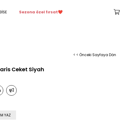
BİSE
Sezona özel fırsat
❤️
< < Önceki Sayfaya Dön
Paris Ceket Siyah
M YAZ