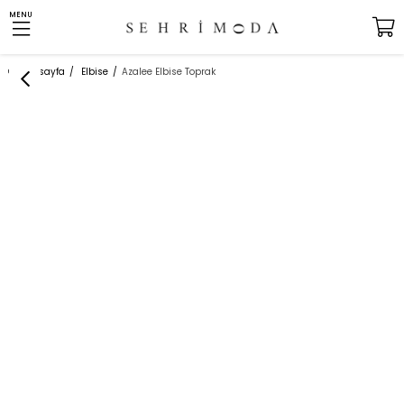
MENU
Anasayfa
Elbise
Azalee Elbise Toprak