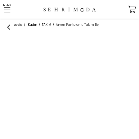
MENU
Anasayfa
Kadın
TAKIM
Arven Pantolonlu Takım Bej