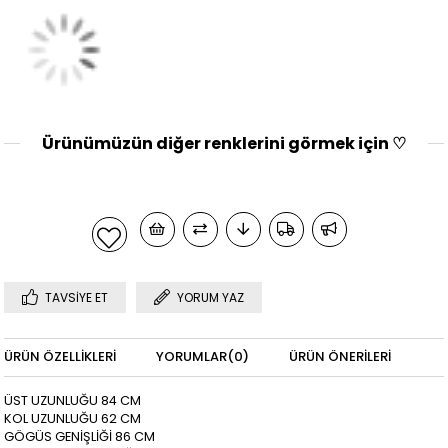
Ürünümüzün diğer renklerini görmek için ♡
TAVSIYE ET
YORUM YAZ
ÜRÜN ÖZELLIKLERI
YORUMLAR
(0)
ÜRÜN ÖNERILERI
ÜST UZUNLUĞU 84 CM
KOL UZUNLUĞU 62 CM
GÖGÜS GENİŞLİĞİ 86 CM