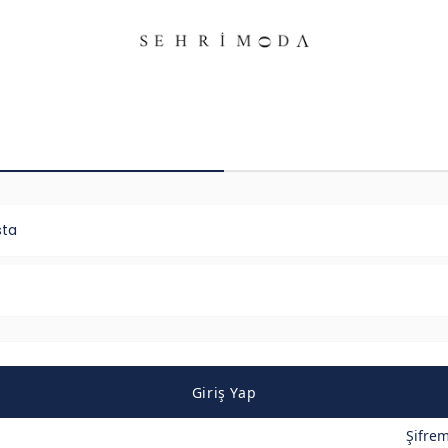
sta
Giriş Yap
Şifre